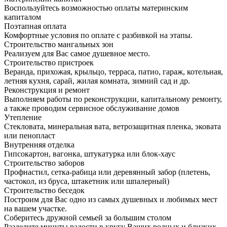
Воспользуйтесь возможностью оплаты материнским
капиталом
Поэтапная оплата
Комфортные условия по оплате с разбивкой на этапы.
Строительство мангальных зон
Реализуем для Вас самое душевное место.
Строительство пристроек
Веранда, прихожая, крыльцо, терраса, патио, гараж, котельная,
летняя кухня, сарай, жилая комната, зимний сад и др.
Реконструкция и ремонт
Выполняем работы по реконструкции, капитальному ремонту,
а также проводим сервисное обслуживание домов
Утепление
Стекловата, минеральная вата, ветрозащитная пленка, эковата
или пенопласт
Внутренняя отделка
Гипсокартон, вагонка, штукатурка или блок-хаус
Строительство заборов
Профнастил, сетка-рабица или деревянный забор (плетень,
частокол, из бруса, штакетник или шпалерный)
Строительство беседок
Построим для Вас одно из самых душевных и любимых мест
на вашем участке.
Соберитесь дружной семьей за большим столом
Разделите минуты радости в кругу Ваших родных и близких