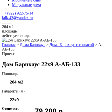
Мобильные бани
Модульные дома
+7 (922) 922-75-14
kdk-43@yandex.ru
264
м2
площадь
действует скидка
Главная
>
Дома Барнхаус
>
Дома Барнхаус с террасой
>
А-
АБ-133
Проект
Дом Барнхаус 22x9 А-АБ-133
Площадь
264 м2
Габариты (м)
22x9
79 200 р.
Стоимость