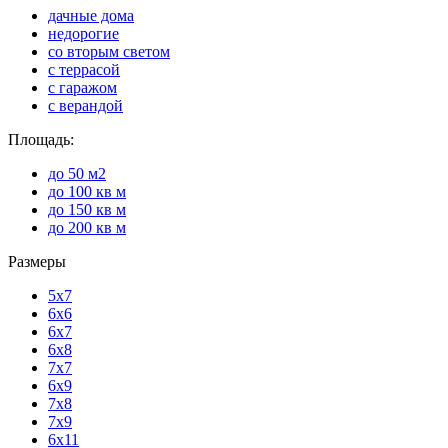
дачные дома
недорогие
со вторым светом
с террасой
с гаражом
с верандой
Площадь:
до 50 м2
до 100 кв м
до 150 кв м
до 200 кв м
Размеры
5х7
6х6
6х7
6х8
7х7
6х9
7х8
7х9
6х11