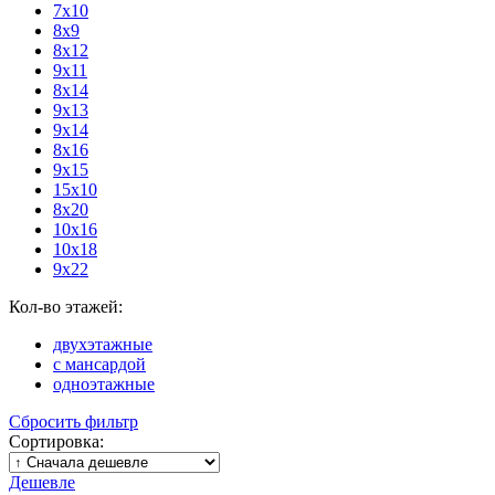
7х10
8х9
8х12
9х11
8х14
9х13
9х14
8х16
9х15
15х10
8х20
10х16
10х18
9х22
Кол-во этажей:
двухэтажные
с мансардой
одноэтажные
Сбросить фильтр
Сортировка:
Дешевле