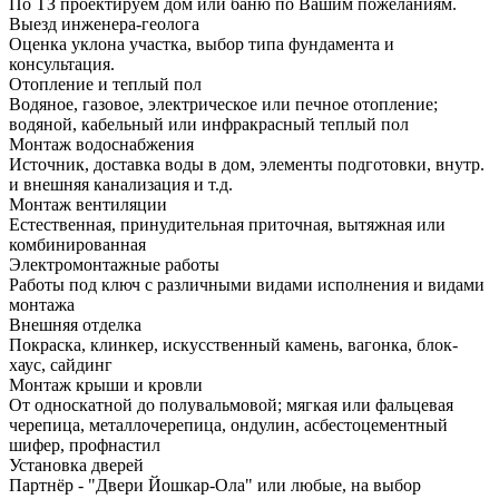
По ТЗ проектируем дом или баню по Вашим пожеланиям.
Выезд инженера-геолога
Оценка уклона участка, выбор типа фундамента и
консультация.
Отопление и теплый пол
Водяное, газовое, электрическое или печное отопление;
водяной, кабельный или инфракрасный теплый пол
Монтаж водоснабжения
Источник, доставка воды в дом, элементы подготовки, внутр.
и внешняя канализация и т.д.
Монтаж вентиляции
Естественная, принудительная приточная, вытяжная или
комбинированная
Электромонтажные работы
Работы под ключ с различными видами исполнения и видами
монтажа
Внешняя отделка
Покраска, клинкер, искусственный камень, вагонка, блок-
хаус, сайдинг
Монтаж крыши и кровли
От односкатной до полувальмовой; мягкая или фальцевая
черепица, металлочерепица, ондулин, асбестоцементный
шифер, профнастил
Установка дверей
Партнёр - "Двери Йошкар-Ола" или любые, на выбор