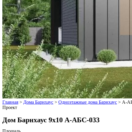
Главная
>
Дома Барнхаус
>
Одноэтажные дома Барнхаус
>
А-А
Проект
Дом Барнхаус 9х10 А-АБС-033
Площадь