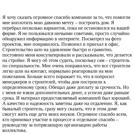
Я хочу сказать огромное спасибо компании за то, что помогли
мне воплотить мою давнюю мечту – построить дом. Я
перебрал несколько вариантов, пока не остановился на вашей
фирме. Я не пользовался ничьими советами, просто случайно
обнаружил информацию в интернете. Посмотрел на фото
проектов, мне понравилось. Позвонил и приехал в офис.
Строительство шло на удивление быстро и грамотно,
постоянно меня консультировали и рассказывали, что делается
на стройке. Я могу об этом судить, поскольку сам – строитель
по специальности. Мне очень понравилось, что все строители
легко шли на контакт, нормально реагировали на мои
пожелания. Больше всего поражает то, что я попросил
менеджеров и строителей, чтобы дом построили к
определенному сроку. Обещал даже доплату за срочность. Но
с меня не взяли дополнительных денег, а успели даже раньше
срока. И материал предоставляемый компанией был хороший.
А качество и надежность заметны даже на отдалении. Я, как
бывалый строитель, сразу могу сказать, что в этом доме
смогут жить еще дети моих внуков. Огромное спасибо всем,
кто принимал участие в процессе и отдельное спасибо –
руководству за потрясающую организацию работы
коллектива.