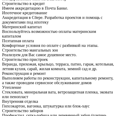
Строительство в кредит
Имеем аккредитацию в Почта Банке.
Ипотечное кредитование
Аккредитация в Сбере. Разработка проектов и помощь с
документами под ипотеку
Материнский капитал
Воспользуйтесь возможностью оплаты материнским
капиталом
Поэтапная оплата
Комфортные условия по оплате с разбивкой на этапы.
Строительство мангальных зон
Реализуем для Вас самое душевное место.
Строительство пристроек
Веранда, прихожая, крыльцо, терраса, патио, гараж, котельная,
летняя кухня, сарай, жилая комната, зимний сад и др.
Реконструкция и ремонт
Выполняем работы по реконструкции, капитальному ремонту,
а также проводим сервисное обслуживание домов
Утепление
Стекловата, минеральная вата, ветрозащитная пленка, эковата
или пенопласт
Внутренняя отделка
Гипсокартон, вагонка, штукатурка или блок-хаус
Строительство заборов
Профнастил, сетка-рабица или деревянный забор (плетень,