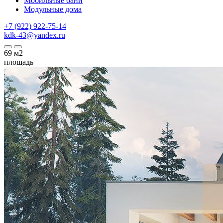
Мобильные бани
Модульные дома
+7 (922) 922-75-14
kdk-43@yandex.ru
69
м2
площадь