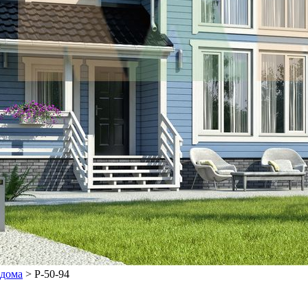
 дома
>
P-50-94