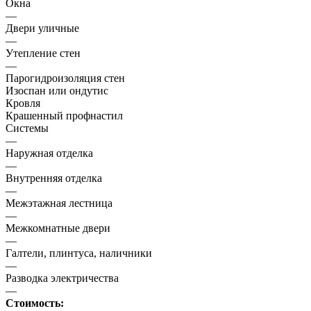
Окна
—
Двери уличные
—
Утепление стен
—
Парогидроизоляция стен
Изоспан или ондутис
Кровля
Крашенный профнастил
Системы
—
Наружная отделка
—
Внутренняя отделка
—
Межэтажная лестница
—
Межкомнатные двери
—
Галтели, плинтуса, наличники
—
Разводка электричества
—
Стоимость: