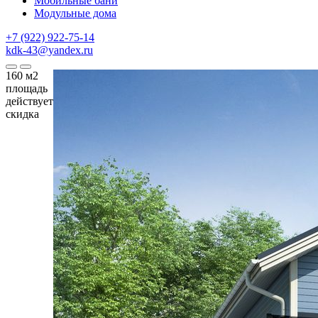
Мобильные бани
Модульные дома
+7 (922) 922-75-14
kdk-43@yandex.ru
160
м2
площадь
действует
скидка