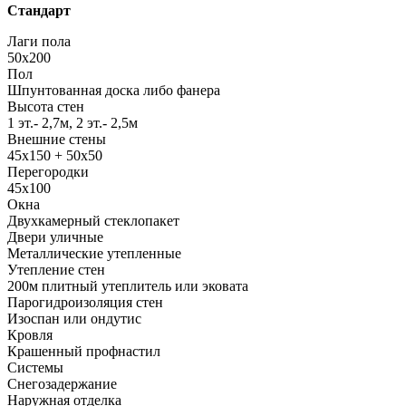
Стандарт
Лаги пола
50x200
Пол
Шпунтованная доска либо фанера
Высота стен
1 эт.- 2,7м, 2 эт.- 2,5м
Внешние стены
45х150 + 50х50
Перегородки
45х100
Окна
Двухкамерный стеклопакет
Двери уличные
Металлические утепленные
Утепление стен
200м плитный утеплитель или эковата
Парогидроизоляция стен
Изоспан или ондутис
Кровля
Крашенный профнастил
Системы
Снегозадержание
Наружная отделка