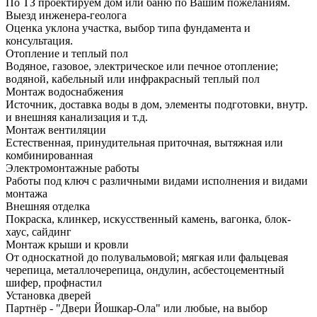
По ТЗ проектируем дом или баню по Вашим пожеланиям.
Выезд инженера-геолога
Оценка уклона участка, выбор типа фундамента и
консультация.
Отопление и теплый пол
Водяное, газовое, электрическое или печное отопление;
водяной, кабельный или инфракрасный теплый пол
Монтаж водоснабжения
Источник, доставка воды в дом, элементы подготовки, внутр.
и внешняя канализация и т.д.
Монтаж вентиляции
Естественная, принудительная приточная, вытяжная или
комбинированная
Электромонтажные работы
Работы под ключ с различными видами исполнения и видами
монтажа
Внешняя отделка
Покраска, клинкер, искусственный камень, вагонка, блок-
хаус, сайдинг
Монтаж крыши и кровли
От односкатной до полувальмовой; мягкая или фальцевая
черепица, металлочерепица, ондулин, асбестоцементный
шифер, профнастил
Установка дверей
Партнёр - "Двери Йошкар-Ола" или любые, на выбор