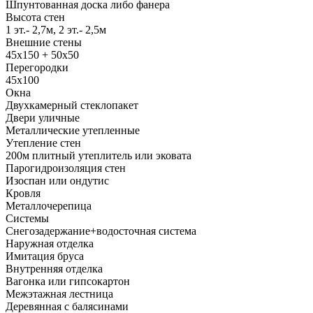
Шпунтованная доска либо фанера
Высота стен
1 эт.- 2,7м, 2 эт.- 2,5м
Внешние стены
45х150 + 50х50
Перегородки
45х100
Окна
Двухкамерный стеклопакет
Двери уличные
Металлические утепленные
Утепление стен
200м плитный утеплитель или эковата
Парогидроизоляция стен
Изоспан или ондутис
Кровля
Металлочерепица
Системы
Снегозадержание+водосточная система
Наружная отделка
Имитация бруса
Внутренняя отделка
Вагонка или гипсокартон
Межэтажная лестница
Деревянная с балясинами