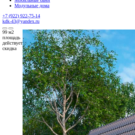
Мобильные бани
Модульные дома
+7 (922) 922-75-14
kdk-43@yandex.ru
99
м2
площадь
действует
скидка