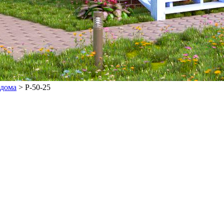
 дома
>
P-50-25