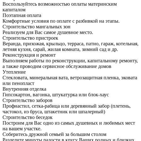
Воспользуйтесь возможностью оплаты материнским
капиталом
Поэтапная оплата
Комфортные условия по оплате с разбивкой на этапы.
Строительство мангальных зон
Реализуем для Вас самое душевное место.
Строительство пристроек
Веранда, прихожая, крыльцо, терраса, патио, гараж, котельная,
летняя кухня, сарай, жилая комната, зимний сад и др.
Реконструкция и ремонт
Выполняем работы по реконструкции, капитальному ремонту,
а также проводим сервисное обслуживание домов
Утепление
Стекловата, минеральная вата, ветрозащитная пленка, эковата
или пенопласт
Внутренняя отделка
Гипсокартон, вагонка, штукатурка или блок-хаус
Строительство заборов
Профнастил, сетка-рабица или деревянный забор (плетень,
частокол, из бруса, штакетник или шпалерный)
Строительство беседок
Построим для Вас одно из самых душевных и любимых мест
на вашем участке.
Соберитесь дружной семьей за большим столом
Разделите минуты радости в кругу Ваших родных и близких