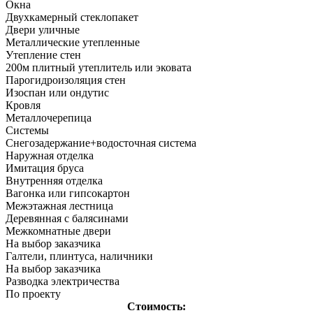
Окна
Двухкамерный стеклопакет
Двери уличные
Металлические утепленные
Утепление стен
200м плитный утеплитель или эковата
Парогидроизоляция стен
Изоспан или ондутис
Кровля
Металлочерепица
Системы
Снегозадержание+водосточная система
Наружная отделка
Имитация бруса
Внутренняя отделка
Вагонка или гипсокартон
Межэтажная лестница
Деревянная с балясинами
Межкомнатные двери
На выбор заказчика
Галтели, плинтуса, наличники
На выбор заказчика
Разводка электричества
По проекту
Стоимость: