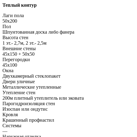
Теплый контур
Лаги пола
50x200
Пол
Шпунтованная доска либо фанера
Высота стен
1 эт.- 2,7м, 2 эт.- 2,5м
Внешние стены
45х150 + 50х50
Перегородки
45х100
Окна
Двухкамерный стеклопакет
Двери уличные
Металлические утепленные
Утепление стен
200м плитный утеплитель или эковата
Парогидроизоляция стен
Изоспан или ондутис
Кровля
Крашенный профнастил
Системы
—
Наружная отделка