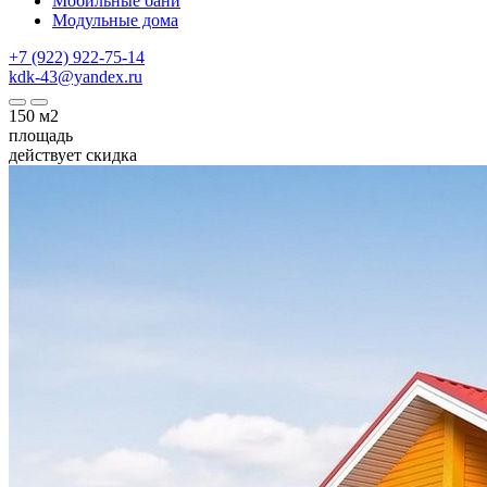
Мобильные бани
Модульные дома
+7 (922) 922-75-14
kdk-43@yandex.ru
150
м2
площадь
действует скидка