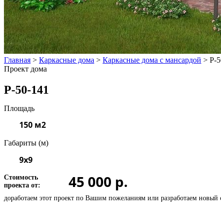
Главная
>
Каркасные дома
>
Каркасные дома с мансардой
>
P-5
Проект дома
Р-50-141
Площадь
150 м2
Габариты (м)
9х9
45 000 р.
Стоимость
проекта от:
доработаем этот проект по Вашим пожеланиям или
разработаем новый 