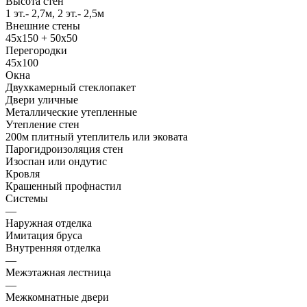
Высота стен
1 эт.- 2,7м, 2 эт.- 2,5м
Внешние стены
45х150 + 50х50
Перегородки
45х100
Окна
Двухкамерный стеклопакет
Двери уличные
Металлические утепленные
Утепление стен
200м плитный утеплитель или эковата
Парогидроизоляция стен
Изоспан или ондутис
Кровля
Крашенный профнастил
Системы
—
Наружная отделка
Имитация бруса
Внутренняя отделка
—
Межэтажная лестница
—
Межкомнатные двери