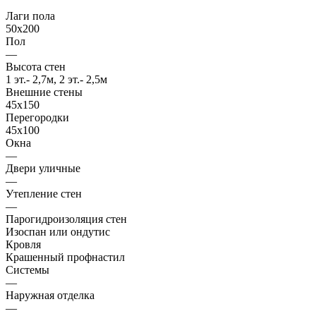
Лаги пола
50x200
Пол
—
Высота стен
1 эт.- 2,7м, 2 эт.- 2,5м
Внешние стены
45х150
Перегородки
45х100
Окна
—
Двери уличные
—
Утепление стен
—
Парогидроизоляция стен
Изоспан или ондутис
Кровля
Крашенный профнастил
Системы
—
Наружная отделка
—