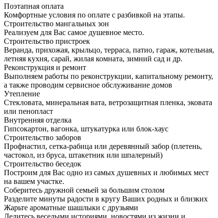
Поэтапная оплата
Комфортные условия по оплате с разбивкой на этапы.
Строительство мангальных зон
Реализуем для Вас самое душевное место.
Строительство пристроек
Веранда, прихожая, крыльцо, терраса, патио, гараж, котельная,
летняя кухня, сарай, жилая комната, зимний сад и др.
Реконструкция и ремонт
Выполняем работы по реконструкции, капитальному ремонту,
а также проводим сервисное обслуживание домов
Утепление
Стекловата, минеральная вата, ветрозащитная пленка, эковата
или пенопласт
Внутренняя отделка
Гипсокартон, вагонка, штукатурка или блок-хаус
Строительство заборов
Профнастил, сетка-рабица или деревянный забор (плетень,
частокол, из бруса, штакетник или шпалерный)
Строительство беседок
Построим для Вас одно из самых душевных и любимых мест
на вашем участке.
Соберитесь дружной семьей за большим столом
Разделите минуты радости в кругу Ваших родных и близких
Жарьте ароматные шашлыки с друзьями
Делитесь веселыми историями, новостями из жизни и