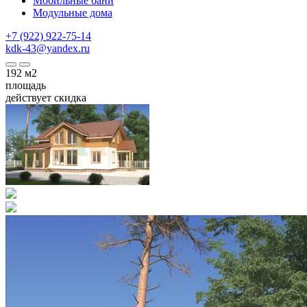
Мобильные бани
Модульные дома
+7 (922) 922-75-14
kdk-43@yandex.ru
192
м2
площадь
действует скидка