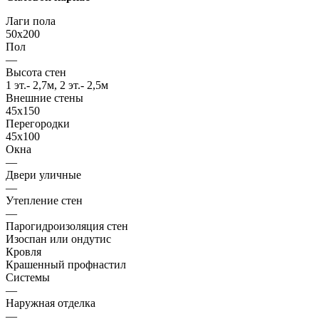
Лаги пола
50x200
Пол
—
Высота стен
1 эт.- 2,7м, 2 эт.- 2,5м
Внешние стены
45х150
Перегородки
45х100
Окна
—
Двери уличные
—
Утепление стен
—
Парогидроизоляция стен
Изоспан или ондутис
Кровля
Крашенный профнастил
Системы
—
Наружная отделка
—