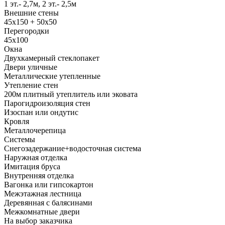
1 эт.- 2,7м, 2 эт.- 2,5м
Внешние стены
45х150 + 50х50
Перегородки
45х100
Окна
Двухкамерный стеклопакет
Двери уличные
Металлические утепленные
Утепление стен
200м плитный утеплитель или эковата
Парогидроизоляция стен
Изоспан или ондутис
Кровля
Металлочерепица
Системы
Снегозадержание+водосточная система
Наружная отделка
Имитация бруса
Внутренняя отделка
Вагонка или гипсокартон
Межэтажная лестница
Деревянная с балясинами
Межкомнатные двери
На выбор заказчика