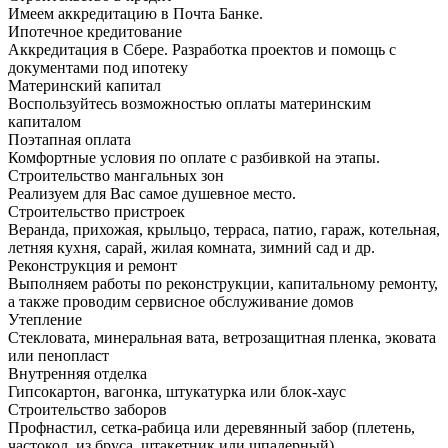
Имеем аккредитацию в Почта Банке.
Ипотечное кредитование
Аккредитация в Сбере. Разработка проектов и помощь с
документами под ипотеку
Материнский капитал
Воспользуйтесь возможностью оплаты материнским
капиталом
Поэтапная оплата
Комфортные условия по оплате с разбивкой на этапы.
Строительство мангальных зон
Реализуем для Вас самое душевное место.
Строительство пристроек
Веранда, прихожая, крыльцо, терраса, патио, гараж, котельная,
летняя кухня, сарай, жилая комната, зимний сад и др.
Реконструкция и ремонт
Выполняем работы по реконструкции, капитальному ремонту,
а также проводим сервисное обслуживание домов
Утепление
Стекловата, минеральная вата, ветрозащитная пленка, эковата
или пенопласт
Внутренняя отделка
Гипсокартон, вагонка, штукатурка или блок-хаус
Строительство заборов
Профнастил, сетка-рабица или деревянный забор (плетень,
частокол, из бруса, штакетник или шпалерный)