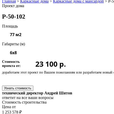
Главная
>
Каркасные дома
>
Каркасные дома с мансардой
>
P-5
Проект дома
Р-50-102
Площадь
77 м2
Габариты (м)
6x8
23 100 р.
Стоимость
проекта от:
доработаем этот проект по Вашим пожеланиям или
разработаем новый 
Узнать стоимость
технический директор Андрей Шитов
ответит на все ваши вопросы
Стоимость строительства
Цена от
1 253 578 ₽