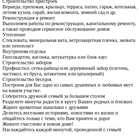
Строительство пристроек
Веранда, прихожая, крыльцо, терраса, патио, гараж, котельная,
летняя кухня, сарай, жилая комната, зимний сад и др.
Реконструкция и ремонт
Выполняем работы по реконструкции, капитальному ремонту,
а также проводим сервисное обслуживание домов
Утепление
Стекловата, минеральная вата, ветрозащитная пленка, эковата
или пенопласт
Внутренняя отделка
Гипсокартон, вагонка, штукатурка или блок-хаус
Строительство заборов
Профнастил, сетка-рабица или деревянный забор (плетень,
частокол, из бруса, штакетник или шпалерный)
Строительство беседок
Построим для Вас одно из самых душевных и любимых мест
на вашем участке.
Соберитесь дружной семьей за большим столом
Разделите минуты радости в кругу Ваших родных и близких
Жарьте ароматные шашлыки с друзьями
Делитесь веселыми историями, новостями из жизни и
общайтесь только с теми, кто Вам приятен и дорог
Живите счастливо в новом доме!
Наслаждайтесь каждой минутой, проведенной с семьей