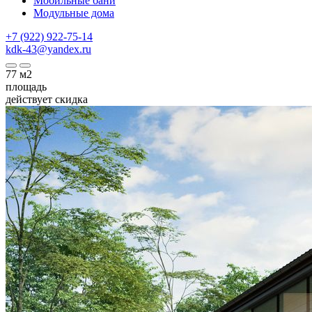
Мобильные бани
Модульные дома
+7 (922) 922-75-14
kdk-43@yandex.ru
77
м2
площадь
действует скидка