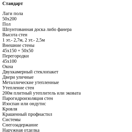
Стандарт
Лаги пола
50x200
Пол
Шпунтованная доска либо фанера
Высота стен
1 эт.- 2,7м, 2 эт.- 2,5м
Внешние стены
45х150 + 50х50
Перегородки
45х100
Окна
Двухкамерный стеклопакет
Двери уличные
Металлические утепленные
Утепление стен
200м плитный утеплитель или эковата
Парогидроизоляция стен
Изоспан или ондутис
Кровля
Крашенный профнастил
Системы
Снегозадержание
Наружная отделка