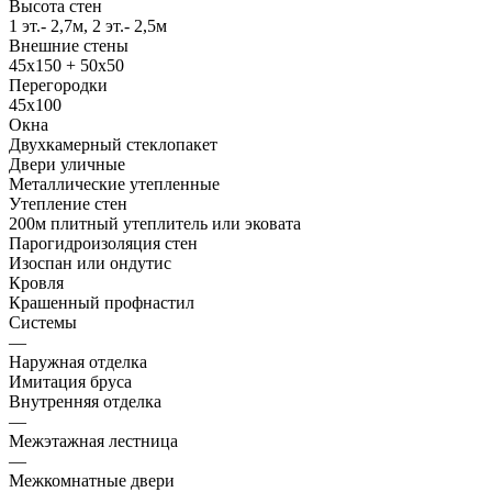
Высота стен
1 эт.- 2,7м, 2 эт.- 2,5м
Внешние стены
45х150 + 50х50
Перегородки
45х100
Окна
Двухкамерный стеклопакет
Двери уличные
Металлические утепленные
Утепление стен
200м плитный утеплитель или эковата
Парогидроизоляция стен
Изоспан или ондутис
Кровля
Крашенный профнастил
Системы
—
Наружная отделка
Имитация бруса
Внутренняя отделка
—
Межэтажная лестница
—
Межкомнатные двери