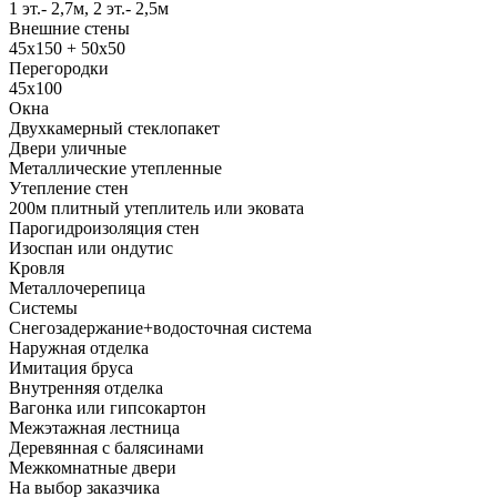
1 эт.- 2,7м, 2 эт.- 2,5м
Внешние стены
45х150 + 50х50
Перегородки
45х100
Окна
Двухкамерный стеклопакет
Двери уличные
Металлические утепленные
Утепление стен
200м плитный утеплитель или эковата
Парогидроизоляция стен
Изоспан или ондутис
Кровля
Металлочерепица
Системы
Снегозадержание+водосточная система
Наружная отделка
Имитация бруса
Внутренняя отделка
Вагонка или гипсокартон
Межэтажная лестница
Деревянная с балясинами
Межкомнатные двери
На выбор заказчика