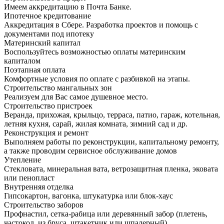
Имеем аккредитацию в Почта Банке.
Ипотечное кредитование
Аккредитация в Сбере. Разработка проектов и помощь с
документами под ипотеку
Материнский капитал
Воспользуйтесь возможностью оплаты материнским
капиталом
Поэтапная оплата
Комфортные условия по оплате с разбивкой на этапы.
Строительство мангальных зон
Реализуем для Вас самое душевное место.
Строительство пристроек
Веранда, прихожая, крыльцо, терраса, патио, гараж, котельная,
летняя кухня, сарай, жилая комната, зимний сад и др.
Реконструкция и ремонт
Выполняем работы по реконструкции, капитальному ремонту,
а также проводим сервисное обслуживание домов
Утепление
Стекловата, минеральная вата, ветрозащитная пленка, эковата
или пенопласт
Внутренняя отделка
Гипсокартон, вагонка, штукатурка или блок-хаус
Строительство заборов
Профнастил, сетка-рабица или деревянный забор (плетень,
частокол, из бруса, штакетник или шпалерный)