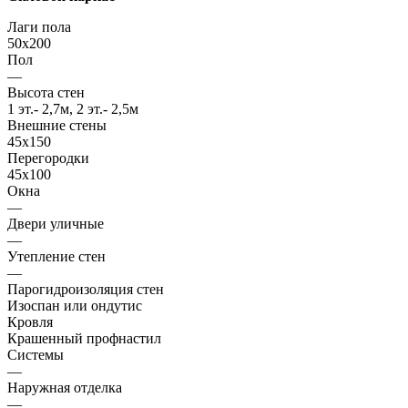
Лаги пола
50x200
Пол
—
Высота стен
1 эт.- 2,7м, 2 эт.- 2,5м
Внешние стены
45х150
Перегородки
45х100
Окна
—
Двери уличные
—
Утепление стен
—
Парогидроизоляция стен
Изоспан или ондутис
Кровля
Крашенный профнастил
Системы
—
Наружная отделка
—