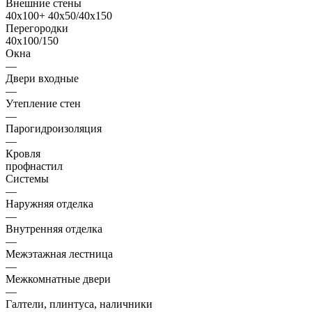
Внешние стены
40х100+ 40х50/40х150
Перегородки
40х100/150
Окна
—
Двери входные
—
Утепление стен
—
Парогидроизоляция
—
Кровля
профнастил
Системы
—
Наружняя отделка
—
Внутренняя отделка
—
Межэтажная лестница
—
Межкомнатные двери
—
Галтели, плинтуса, наличники