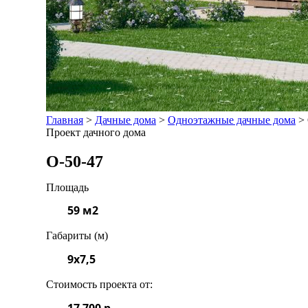
Главная
>
Дачные дома
>
Одноэтажные дачные дома
>
Проект дачного дома
О-50-47
Площадь
59 м2
Габариты (м)
9x7,5
Стоимость проекта от:
17 700 р.