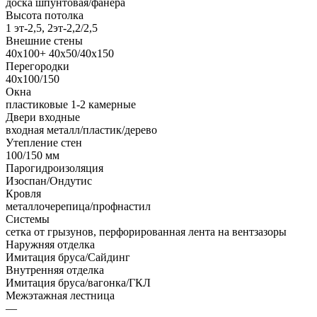
доска шпунтовая/фанера
Высота потолка
1 эт-2,5, 2эт-2,2/2,5
Внешние стены
40х100+ 40х50/40х150
Перегородки
40х100/150
Окна
пластиковые 1-2 камерные
Двери входные
входная металл/пластик/дерево
Утепление стен
100/150 мм
Парогидроизоляция
Изоспан/Ондутис
Кровля
металлочерепица/профнастил
Системы
сетка от грызунов, перфорированная лента на вентзазоры
Наружняя отделка
Имитация бруса/Сайдинг
Внутренняя отделка
Имитация бруса/вагонка/ГКЛ
Межэтажная лестница
—