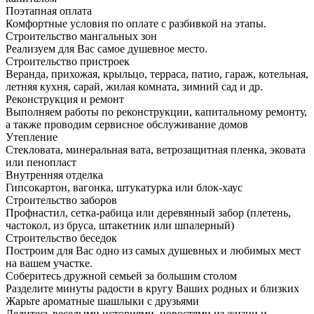
Поэтапная оплата
Комфортные условия по оплате с разбивкой на этапы.
Строительство мангальных зон
Реализуем для Вас самое душевное место.
Строительство пристроек
Веранда, прихожая, крыльцо, терраса, патио, гараж, котельная,
летняя кухня, сарай, жилая комната, зимний сад и др.
Реконструкция и ремонт
Выполняем работы по реконструкции, капитальному ремонту,
а также проводим сервисное обслуживание домов
Утепление
Стекловата, минеральная вата, ветрозащитная пленка, эковата
или пенопласт
Внутренняя отделка
Гипсокартон, вагонка, штукатурка или блок-хаус
Строительство заборов
Профнастил, сетка-рабица или деревянный забор (плетень,
частокол, из бруса, штакетник или шпалерный)
Строительство беседок
Построим для Вас одно из самых душевных и любимых мест
на вашем участке.
Соберитесь дружной семьей за большим столом
Разделите минуты радости в кругу Ваших родных и близких
Жарьте ароматные шашлыки с друзьями
Делитесь веселыми историями, новостями из жизни и