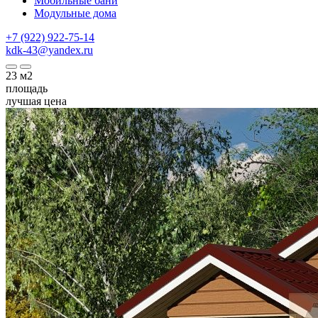
Мобильные бани
Модульные дома
+7 (922) 922-75-14
kdk-43@yandex.ru
23
м2
площадь
лучшая цена