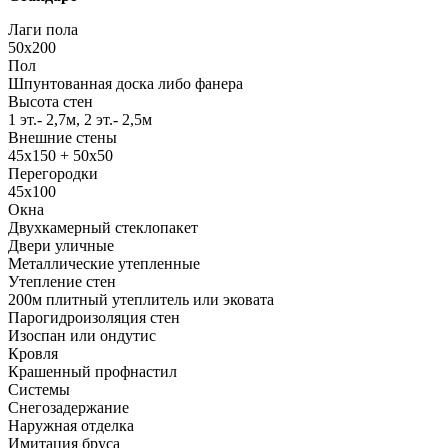
Лаги пола
50x200
Пол
Шпунтованная доска либо фанера
Высота стен
1 эт.- 2,7м, 2 эт.- 2,5м
Внешние стены
45х150 + 50х50
Перегородки
45х100
Окна
Двухкамерный стеклопакет
Двери уличные
Металлические утепленные
Утепление стен
200м плитный утеплитель или эковата
Парогидроизоляция стен
Изоспан или ондутис
Кровля
Крашенный профнастил
Системы
Снегозадержание
Наружная отделка
Имитация бруса