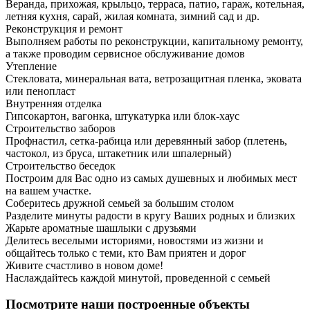
Веранда, прихожая, крыльцо, терраса, патио, гараж, котельная,
летняя кухня, сарай, жилая комната, зимний сад и др.
Реконструкция и ремонт
Выполняем работы по реконструкции, капитальному ремонту,
а также проводим сервисное обслуживание домов
Утепление
Стекловата, минеральная вата, ветрозащитная пленка, эковата
или пенопласт
Внутренняя отделка
Гипсокартон, вагонка, штукатурка или блок-хаус
Строительство заборов
Профнастил, сетка-рабица или деревянный забор (плетень,
частокол, из бруса, штакетник или шпалерный)
Строительство беседок
Построим для Вас одно из самых душевных и любимых мест
на вашем участке.
Соберитесь дружной семьей за большим столом
Разделите минуты радости в кругу Ваших родных и близких
Жарьте ароматные шашлыки с друзьями
Делитесь веселыми историями, новостями из жизни и
общайтесь только с теми, кто Вам приятен и дорог
Живите счастливо в новом доме!
Наслаждайтесь каждой минутой, проведенной с семьей
Посмотрите наши построенные объекты