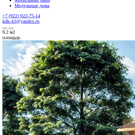
Мобильные бани
Модульные дома
+7 (922) 922-75-14
kdk-43@yandex.ru
9.2
м2
площадь