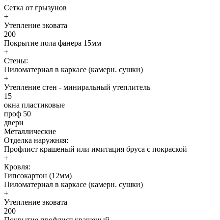
Сетка от грызунов
+
Утепление эковата
200
Покрытие пола фанера 15мм
+
Стены:
Пиломатериал в каркасе (камерн. сушки)
+
Утепление стен - миниральный утеплитель
15
окна пластиковые
проф 50
двери
Металлические
Отделка наружняя:
Профлист крашеный или имитация бруса с покраской
+
Кровля:
Гипсокартон (12мм)
Пиломатериал в каркасе (камерн. сушки)
+
Утепление эковата
200
Покрытие профлист крашеный