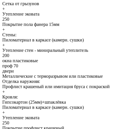
Сетка от грызунов
+
Утепление эковата
250
Покрытие пола фанера 15мм
+
Стены:
Пиломатериал в каркасе (камерн. сушки)
+
Утепление стен - миниральный утеплитель
200
окна пластиковые
проф 70
двери
Металлические с терморазрывом или пластиковые
Отделка наружняя:
Профлист крашеный или имитация бруса с покраской
+
Кровля:
Гипсокартон (25мм)+шпаклёвка
Пиломатериал в каркасе (камерн. сушки)
+
Утепление эковата
250
Покрытие профлист крашеный