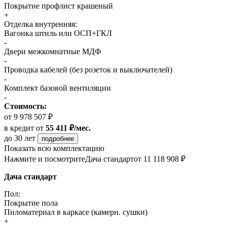
Покрытие профлист крашеный
+
Отделка внутренняя:
Вагонка штиль или ОСП+ГКЛ
-
Двери межкомнатные МДФ
-
Проводка кабелей (без розеток и выключателей)
-
Комплект базовой вентиляции
-
Стоимость:
от 9 978 507 ₽
в кредит
от
55 411 ₽/мес.
до 30 лет
подробнее
Показать всю комплектацию
Нажмите и посмотрите
Дача стандарт
от 11 118 908 ₽
Дача стандарт
Пол:
Покрытие пола
Пиломатериал в каркасе (камерн. сушки)
+