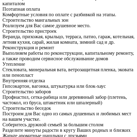
капиталом
Поэтапная оплата
Комфортные условия по оплате с разбивкой на этапы.
Строительство мангальных зон
Реализуем для Вас самое душевное место.
Строительство пристроек
Веранда, прихожая, крыльцо, терраса, патио, гараж, котельная,
летняя кухня, сарай, жилая комната, зимний сад и др.
Реконструкция и ремонт
Выполняем работы по реконструкции, капитальному ремонту,
а также проводим сервисное обслуживание домов
Утепление
Стекловата, минеральная вата, ветрозащитная пленка, эковата
или пенопласт
Внутренняя отделка
Гипсокартон, вагонка, штукатурка или блок-хаус
Строительство заборов
Профнастил, сетка-рабица или деревянный забор (плетень,
частокол, из бруса, штакетник или шпалерный)
Строительство беседок
Построим для Вас одно из самых душевных и любимых мест
на вашем участке.
Соберитесь дружной семьей за большим столом
Разделите минуты радости в кругу Ваших родных и близких
Жарьте ароматные шашлыки с друзьями