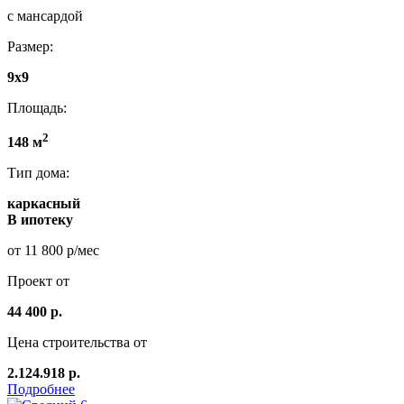
с мансардой
Размер:
9х9
Площадь:
2
148 м
Тип дома:
каркасный
В ипотеку
от 11 800 р/мес
Проект от
44 400 р.
Цена строительства от
2.124.918 р.
Подробнее