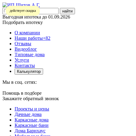
действует скидка
действует скидка
действует скидка
действует скидка
действует скидка
действует скидка
действует скидка
действует скидка
действует скидка
действует скидка
действует скидка
действует скидка
действует скидка
действует скидка
действует скидка
действует скидка
действует скидка
действует скидка
действует скидка
действует скидка
действует скидка
действует скидка
действует скидка
действует скидка
действует скидка
действует скидка
действует скидка
действует скидка
действует скидка
действует скидка
действует скидка
действует скидка
действует скидка
действует скидка
действует скидка
действует скидка
действует скидка
действует скидка
найти
Выгодная ипотека до 01.09.2026
Подобрать ипотеку
О компании
Наши работы
+82
Отзывы
Видеоблог
Типовые дома
Услуги
Контакты
Калькулятор
Мы в соц. сетях:
Помощь в подборе
Закажите обратный звонок
Проекты и цены
Дачные дома
Каркасные дома
Каркасные бани
Дома Барнхаус