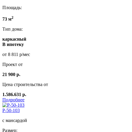
Площадь:
2
73 м
Тип дома:
каркасный
В ипотеку
от 8 811 р/мес
Проект от
21 900 р.
Цена строительства от
1.586.631 р.
Подробнее
P-50-103
с мансардой
Размер: