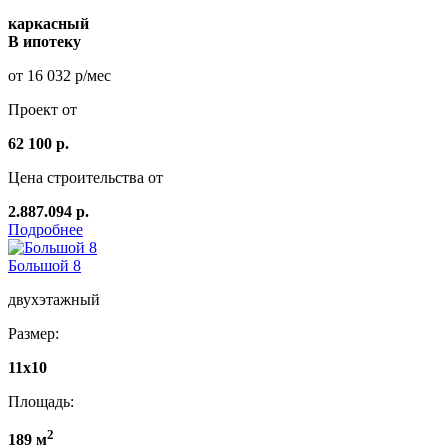
каркасный
В ипотеку
от 16 032 р/мес
Проект от
62 100 р.
Цена строительства от
2.887.094 р.
Подробнее
Большой 8
двухэтажный
Размер:
11х10
Площадь:
2
189 м