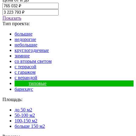
Показать
Тип проекта:
большие
недорогие
небольшие
круглогодичные
зимние
со вторым светом
с террасой
с гаражом
с верандой
типовые
барнхаус
Площадь:
до 50 м2
50-100 м2
100-150 м2
больше 150 м2