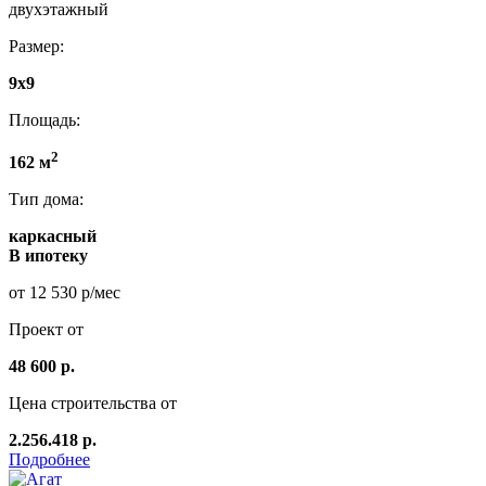
двухэтажный
Размер:
9х9
Площадь:
2
162 м
Тип дома:
каркасный
В ипотеку
от 12 530 р/мес
Проект от
48 600 р.
Цена строительства от
2.256.418 р.
Подробнее