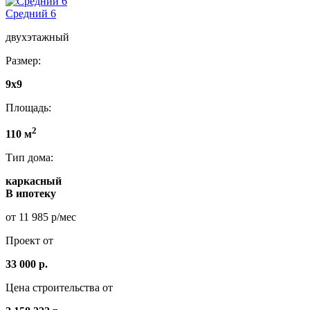
Средний 6
двухэтажный
Размер:
9х9
Площадь:
2
110 м
Тип дома:
каркасный
В ипотеку
от 11 985 р/мес
Проект от
33 000 р.
Цена строительства от