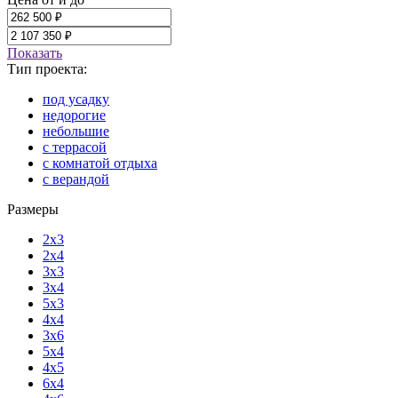
Показать
Тип проекта:
под усадку
недорогие
небольшие
с террасой
с комнатой отдыха
с верандой
Размеры
2x3
2x4
3x3
3x4
5x3
4x4
3x6
5x4
4x5
6x4