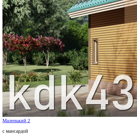
Маленький 2
с мансардой