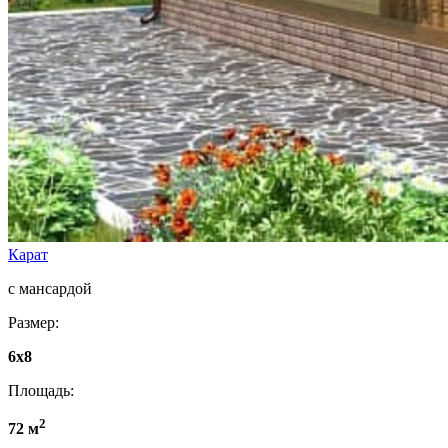
Карат
с мансардой
Размер:
6x8
Площадь:
2
72 м