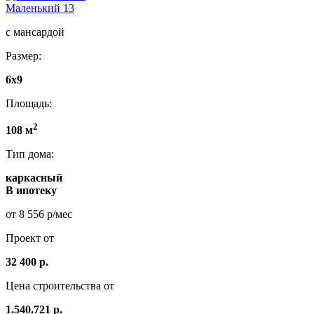
Маленький 13
с мансардой
Размер:
6х9
Площадь:
2
108 м
Тип дома:
каркасный
В ипотеку
от 8 556 р/мес
Проект от
32 400 р.
Цена строительства от
1.540.721 р.