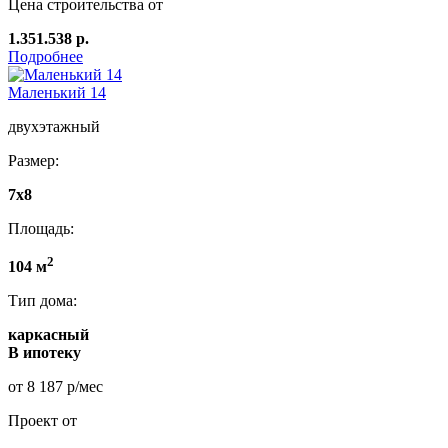
Цена строительства от
1.351.538 р.
Подробнее
Маленький 14
двухэтажный
Размер:
7х8
Площадь:
2
104 м
Тип дома:
каркасный
В ипотеку
от 8 187 р/мес
Проект от