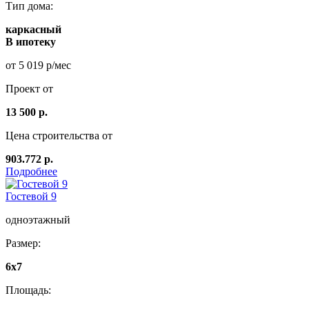
Тип дома:
каркасный
В ипотеку
от 5 019 р/мес
Проект от
13 500 р.
Цена строительства от
903.772 р.
Подробнее
Гостевой 9
одноэтажный
Размер:
6х7
Площадь: