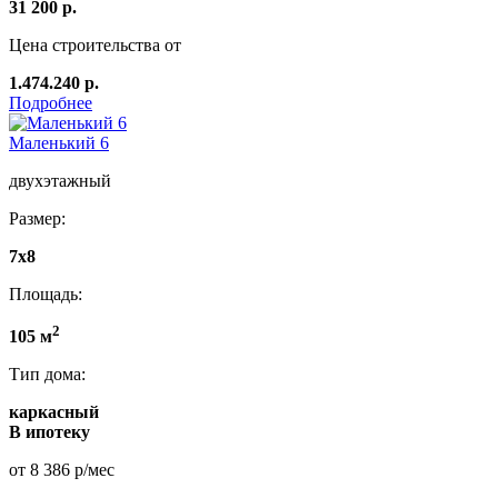
31 200 р.
Цена строительства от
1.474.240 р.
Подробнее
Маленький 6
двухэтажный
Размер:
7х8
Площадь:
2
105 м
Тип дома:
каркасный
В ипотеку
от 8 386 р/мес