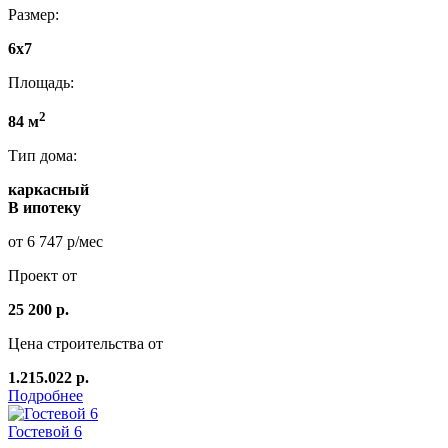
Размер:
6х7
Площадь:
2
84 м
Тип дома:
каркасный
В ипотеку
от 6 747 р/мес
Проект от
25 200 р.
Цена строительства от
1.215.022 р.
Подробнее
Гостевой 6