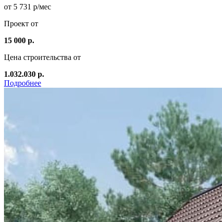
от 5 731 р/мес
Проект от
15 000 р.
Цена строительства от
1.032.030 р.
Подробнее