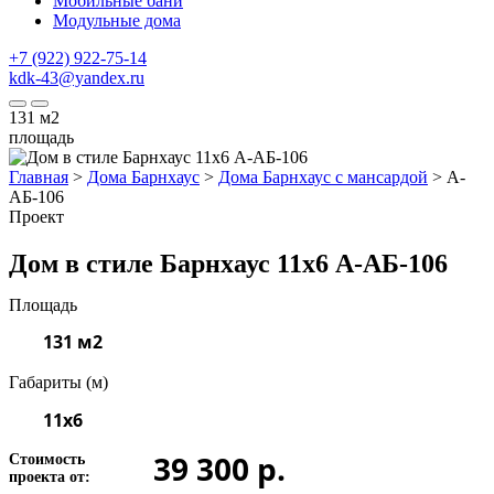
Мобильные бани
Модульные дома
+7 (922) 922-75-14
kdk-43@yandex.ru
131
м2
площадь
Главная
>
Дома Барнхаус
>
Дома Барнхаус с мансардой
>
А-
АБ-106
Проект
Дом в стиле Барнхаус 11x6 А-АБ-106
Площадь
131 м2
Габариты (м)
11x6
39 300 р.
Стоимость
проекта от: