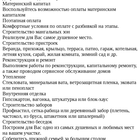
Материнский капитал
Воспользуйтесь возможностью оплаты материнским
капиталом
Поэтапная оплата
Комфортные условия по оплате с разбивкой на этапы.
Строительство мангальных зон
Реализуем для Вас самое душевное место.
Строительство пристроек
Веранда, прихожая, крыльцо, терраса, патио, гараж, котельная,
летняя кухня, сарай, жилая комната, зимний сад и др.
Реконструкция и ремонт
Выполняем работы по реконструкции, капитальному ремонту,
а также проводим сервисное обслуживание домов
Утепление
Стекловата, минеральная вата, ветрозащитная пленка, эковата
или пенопласт
Внутренняя отделка
Гипсокартон, вагонка, штукатурка или блок-хаус
Строительство заборов
Профнастил, сетка-рабица или деревянный забор (плетень,
частокол, из бруса, штакетник или шпалерный)
Строительство беседок
Построим для Вас одно из самых душевных и любимых мест
на вашем участке.
Соберитесь дружной семьей за большим столом